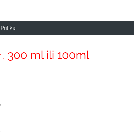
Prilika
, 300 ml ili 100ml
a