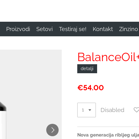
Proizvodi
Setovi
Testiraj se!
Kontakt
Zinzino 
BalanceOil+
detalji
€54.00
Disabled
Nova generacija ribljeg ulj