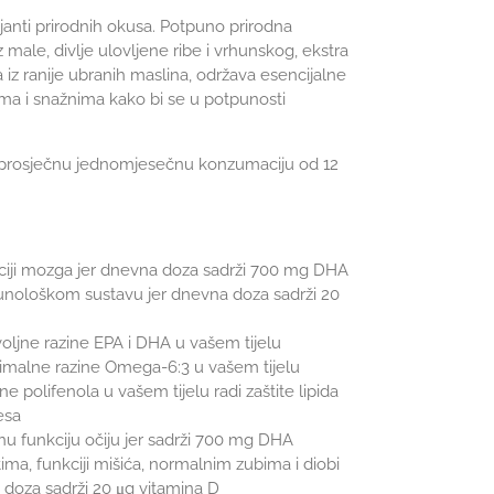
janti prirodnih okusa.
Potpuno prirodna
iz male, divlje ulovljene ribe i vrhunskog, ekstra
iz ranije ubranih maslina, održava esencijalne
ima i snažnima kako bi se u potpunosti
a prosječnu jednomjesečnu konzumaciju od 12
ciji mozga
jer dnevna doza sadrži 700 mg DHA
nološkom sustavu jer dnevna doza sadrži 20
ljne razine EPA i DHA u vašem tijelu
malne razine Omega-6:3 u vašem tijelu
 polifenola u vašem tijelu radi zaštite lipida
esa
u funkciju očiju jer sadrži 700 mg DHA
ima, funkciji mišića, normalnim zubima
i diobi
doza sadrži 20 μg vitamina D