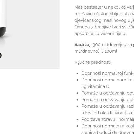
Naš bestseler u nekoliko vari
mješavina čistog ribljeg ulja 
djevičanskog maslinovog ulja 
Omega-3 hranjive tvari svjež
apsorbirali u vašem tijelu.
Sadržaj
: 300ml (dovoljno z
ml/dnevno) ili 100ml
Ključne prednosti
:
Doprinosi normalnoj funk
Doprinosi normalnom imu
μg vitamina D
Pomaže u održavanju dovo
Pomaže u održavanju opti
Pomaže u održavanju razine
u krvi od oksidativnog str
Podržava zdravu i normaln
Doprinosi normalnim kost
stanica
budući da dnevna 